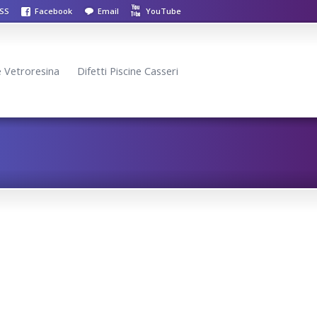
SS
Facebook
Email
YouTube
ne Vetroresina
Difetti Piscine Casseri