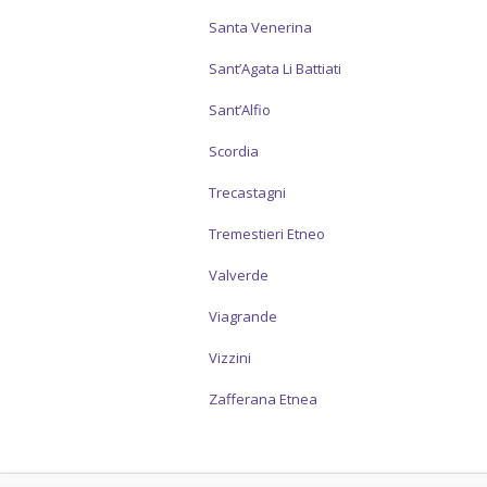
Santa Venerina
Sant’Agata Li Battiati
Sant’Alfio
Scordia
Trecastagni
Tremestieri Etneo
Valverde
Viagrande
Vizzini
Zafferana Etnea