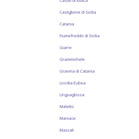
Castel di Iudica
Castiglione di Sicilia
Catania
Fiumefreddo di Sicilia
Giarre
Grammichele
Gravina di Catania
Licodia Eubea
Linguaglossa
Maletto
Maniace
Mascali