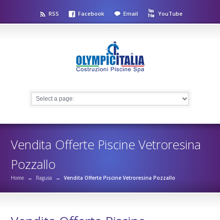
RSS
Facebook
Email
YouTube
Vendita Offerte Piscine Vetroresina
Pozzallo
Home
→
Ragusa
→
Vendita Offerte Piscine Vetroresina Pozzallo