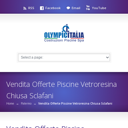
RSS
Facebook
Email
YouTube
Vendita Offerte Piscine Vetroresina
Chiusa Sclafani
Home
→
Palermo
→
Vendita Offerte Piscine Vetroresina Chiusa Sclafani