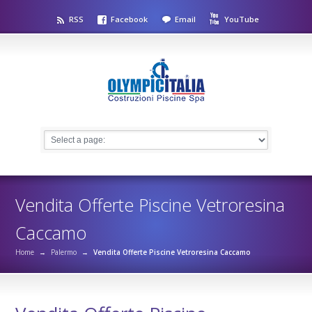
RSS
Facebook
Email
YouTube
Vendita Offerte Piscine Vetroresina
Caccamo
Home
→
Palermo
→
Vendita Offerte Piscine Vetroresina Caccamo