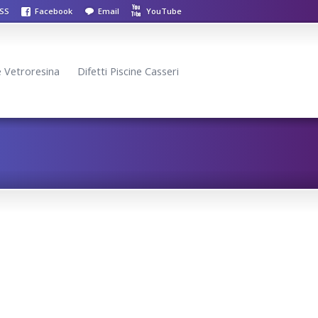
SS
Facebook
Email
YouTube
ne Vetroresina
Difetti Piscine Casseri