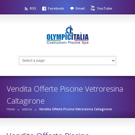
RSS
Facebook
Email
YouTube
Vendita Offerte Piscine Vetroresina
Caltagirone
Home
→
catania
→
Vendita Offerte Piscine Vetroresina Caltagirone